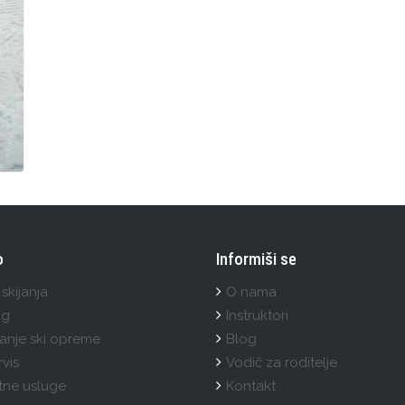
o
Informiši se
skijanja
O nama
ng
Instruktori
ranje ski opreme
Blog
rvis
Vodič za roditelje
ne usluge
Kontakt