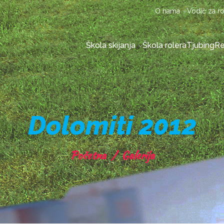
O nama
Vodič za ro
Škola skijanja
Škola rolera
Tjubing
Re
Dolomiti 2012
Početna
/
Galerija