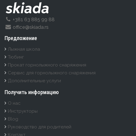
+381 63 885 99 88
office@skiada.rs
Предложение
Лыжная школа
Тюбинг
Прокат горнолыжного снаряжения
Cервис для горнолыжного снаряжения
Дополнительные услуги
Получить информацию
О нас
Инструкторы
Blog
Руководство для родителей
Контакт